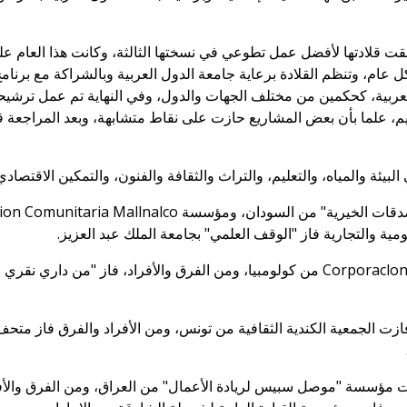
ت قلادتها لأفضل عمل تطوعي في نسختها الثالثة، وكانت هذا العام على
ام، وتنظم القلادة برعاية جامعة الدول العربية وبالشراكة مع برنا
لعربية، كحكمين من مختلف الجهات والدول، وفي النهاية تم عمل ترشيح
 علما بأن بعض المشاريع حازت على نقاط متشابهة، وبعد المراجعة 
ئة والمياه، والتعليم، والتراث والثقافة والفنون، والتمكين الاقتصادي
وفي مجال التعليم (منظمات)، فازت Corporaclon casa mla من كولومبيا، ومن الفرق وا
ازت الجمعية الكندية الثقافية من تونس، ومن الأفراد والفرق فاز مت
ت مؤسسة "موصل سبيس لريادة الأعمال" من العراق، ومن الفرق والأف