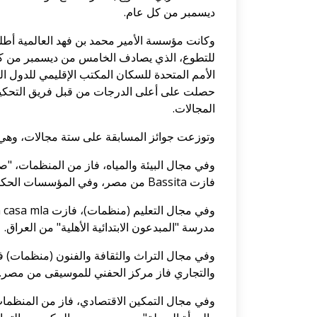
ديسمبر من كل عام.
وكانت مؤسسة الأمير محمد بن فهد العالمية أطلق
للتطوع، الذي يصادف الخامس من ديسمبر من كل ع
الأمم المتحدة للسكان المكتب الإقليمي للدول ا
حصلت على أعلى الدرجات من قبل فريق التحكيم،
المجالات.
وتوزعت جوائز المسابقة على ستة مجالات، وهي البي
فازت Bassita من مصر، وفي المؤسسات الحكومية والتجارية فاز "الوقف العلمي" بجامعة الملك عبد العزيز.
مدرسة "المبدعون الابتدائية الأهلية" من العراق.
وفي مجال التراث والثقافة والفنون (منظمات) ف
والتجاري فاز مركز الحفني للموسيقى من مصر.
وفي مجال التمكين الاقتصادي، فاز من المنظما