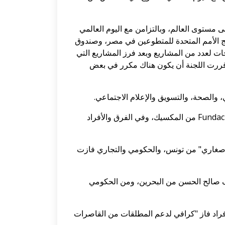
 مستوى العالم، وبالتزامن مع اليوم العالمي
مج الأمم المتحدة للمتطوعين في مصر، وصندوق
ات لعدد من المشاريع وبعد فرز المشاريع التي
قررت اللجنة أن يكون هناك مكرر في بعض
، والصحة، والتسويق والإعلام الاجتماعي.
وفي مجال البيئة والمياه، فاز من المنظمات، "صدقات الخيرية" من السودان، ومؤسسة Fundacion Comunitaria Mallnalco من المكسيك، وفي الفرق والأفراد
لأفراد، فاز "من داري نقري صغاري" من تونس، والحكومي والتجاري فازت
حف صالح الحسن من البحرين، ومن الحكومي
راد فاز "كرافي لدعم المطلقات من القاصرات