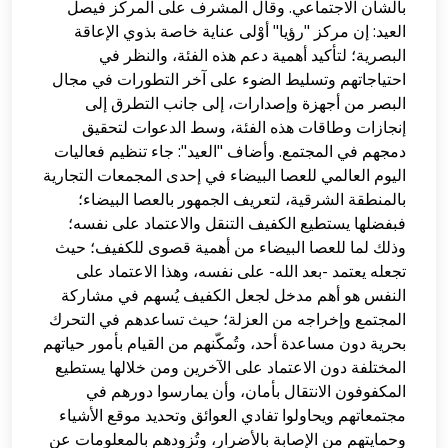
بالشأن الاجتماعي. وقال المشرف على المركز فيصل
العيد: إن مركز "رؤيا" أوْلى عناية خاصة بذوي الإعاقة
البصرية؛ لتأكيد أهمية دعم هذه الفئة، والنظر في
احتياجاتهم وتسليط الضوء على آخر التطورات في مجال
البصر من أجهزة وإصدارات، إلى جانب التطرق إلى
إنجازات وطاقات هذه الفئة، وسط الدعوات لتحقيق
دمجهم في المجتمع. وأضاف "العيد": جاء تنظيم فعاليات
اليوم العالمي للعصا البيضاء في إحدى المجمعات التجارية
بالمنطقة الشرقية، لتعريف الجمهور بالعصا البيضاء؛
فبفضلها يستطيع الكفيف التنقل والاعتماد على نفسه؛
وذلك لما للعصا البيضاء من أهمية قصوى للكفيف؛ حيث
تجعله يعتمد -بعد الله- على نفسه، وهذا الاعتماد على
النفس هو أهم مدخل لجعل الكفيف يُسهم في مشاركة
المجتمع وإخراجه من العزلة؛ حيث تساعدهم في التحرك
بحرية دون مساعدة أحد، وتُمكّنهم من القيام بأمور حياتهم
المختلفة دون الاعتماد على الآخرين ومن خلالها يستطيع
المكفوفون الانتقال بأمان، وأن يمارسوا دورهم في
مجتمعاتهم ويحاولوا تفادي العوائق وتحديد موقع الأشياء
وحمايتهم من الإصابة بالأضرار، وتُزودهم بالمعلومات عن