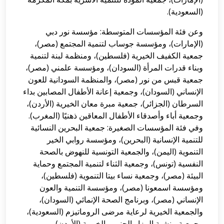
(السعودية).
وعن فئة المؤسسات المتوسطة: مؤسسة نور دبي
(الإمارات)، ومؤسسة جوساب لتنمية المجتمع (مصر)،
جمعية الكفيف الخيرية (فلسطين)، ومنظمة لبنة لتنمية
وبناء قدرات المرأة (السودان)، ومؤسسة علمني (مصر)،
جمعية قبس من نور (مصر)، والمنظمة السودانية للعون
الإنساني (السودان)، وجمعية إعانة الأطفال المصابين بداء
السرطان (الجزائر)، جمعية مبرة معان الخيرية (الأردن)،
وجمعية أباء وأصدقاء الأطفال المعاقين ذهنيًا (المغرب).
وفي فئة المؤسسات الصغيرة: جمعية البحرين النسائية
للتنمية الإنسانية (البحرين)، ومؤسسة روابي الخير
التنموية (اليمن)، والجمعية التونسية للنهوض بالصحة
النفسية (تونس)، وجمعية الثناء لتنمية المجتمع وحماية
البيئة (مصر)، وجمعية نساء بيتا التنموية (فلسطين)،
ومؤسسة اسمعونا (مصر)، ومؤسسة التنمية والعون
الإنساني (مصر)، وبرنامج الصحة الإنمائي (السودان)،
والجمعية الخيرية لرعاية مرضى الروماتيزم (السعودية)،
وجمعية منشية المزار الجنوبي الخيرية (الأردن).