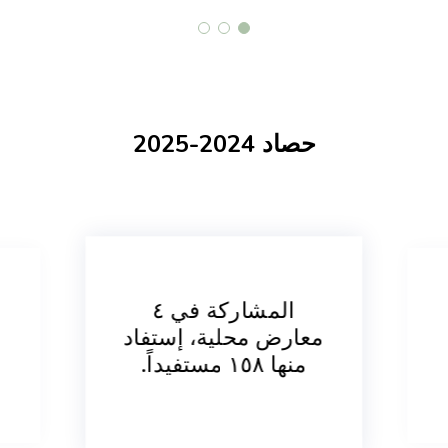
حصاد 2024-2025
تنفيذ اا برنامجاً 
المشاركة في ٤
ورشة عمل، شار
عارض محلية، إستفاد
منها ١٥٨ مستفيداً.
فيها ٣٣١ مستفيداً.