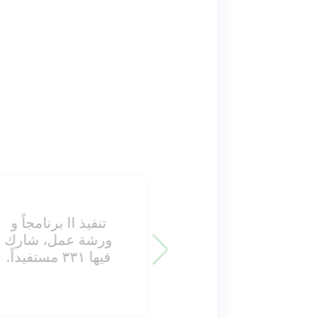
تنفيذ اا برنامجاً و
ورشة عمل، شارك
م
فيها ٣٣١ مستفيداً.