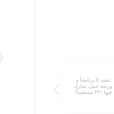
و
المشاركة في ٤
ك
معارض محلية، إستفاد
منها ١٥٨ مستفيداً.